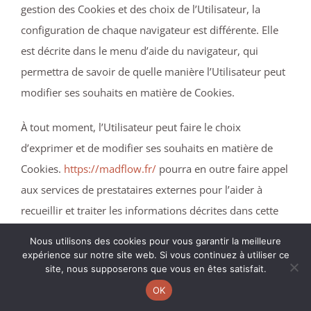
gestion des Cookies et des choix de l’Utilisateur, la
configuration de chaque navigateur est différente. Elle
est décrite dans le menu d’aide du navigateur, qui
permettra de savoir de quelle manière l’Utilisateur peut
modifier ses souhaits en matière de Cookies.
À tout moment, l’Utilisateur peut faire le choix
d’exprimer et de modifier ses souhaits en matière de
Cookies.
https://madflow.fr/
pourra en outre faire appel
aux services de prestataires externes pour l’aider à
recueillir et traiter les informations décrites dans cette
section.
Nous utilisons des cookies pour vous garantir la meilleure
expérience sur notre site web. Si vous continuez à utiliser ce
Enfin, en cliquant sur les icônes dédiées aux réseaux
site, nous supposerons que vous en êtes satisfait.
sociaux Twitter, Facebook, Linkedin et Google Plus
OK
figurant sur le Site de
https://madflow.fr/
ou dans son